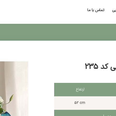
یی
تماس با ما
کد 235
ارتفاع
52 cm