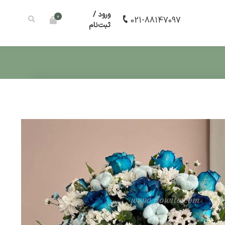
ورود /
0
021-88147097
ثبت‌نام