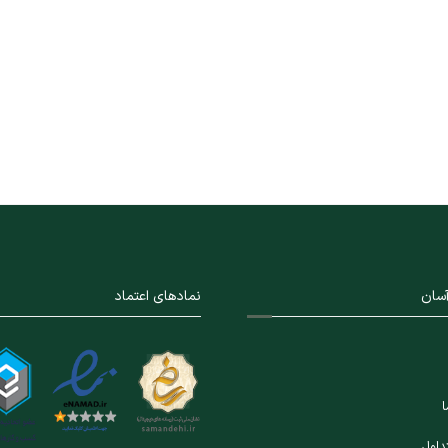
سان
نمادهای اعتماد
ا
داول