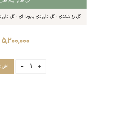
گل ها و آیتم ه
گل رز هلندی - گل داوودی بابونه ای - گل داوود
5,200,000
افزو