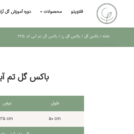
فلاویتو
دوره آموزش گل آرا
محصولات
خانه
/
باکس گل
/
باکس گل رز
/
باکس گل تم آبی کد 235
باکس گل تم آبی 
طول
عرض
25 cm
50 cm