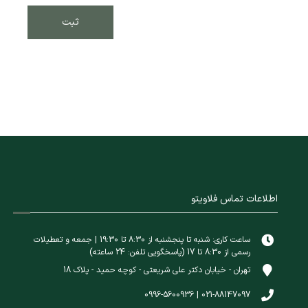
اطلاعات تماس فلاویتو
ساعت کاری: شنبه تا پنجشنبه از 8:30 تا 19:30 | جمعه و تعطیلات
رسمی از 8:30 تا 17 (پاسخگویی تلفن: 24 ساعته)
تهران - خیابان دکتر علی شریعتی - کوچه حمید - پلاک 18
021-88147097 | 0996-5600936