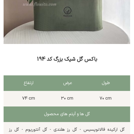
باکس گل شیک بزرگ کد 194
طول
عرض
ارتفاع
74 cm
30 cm
70 cm
گل ها و آیتم های محصول
گل ارکیده فالانوپسیس - گل رز هلندی - گل آنتوریوم - گل رز