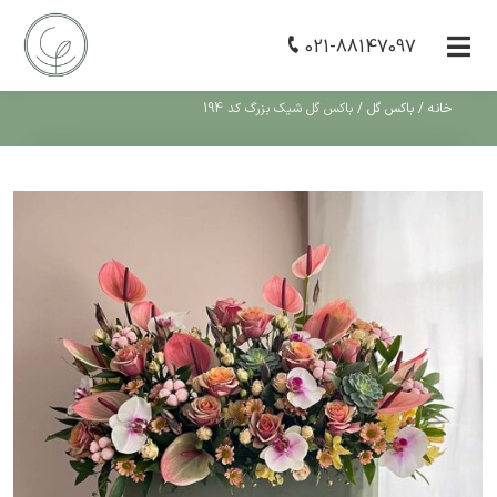
021-88147097
خانه
/
باکس گل
/
باکس گل شیک بزرگ کد 194