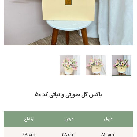
باکس گل صورتی و نباتی کد 50
طول
عرض
ارتفاع
68 cm
28 cm
82 cm