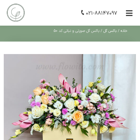
021-88147097
خانه
/
باکس گل
/
باکس گل صورتی و نباتی کد 50