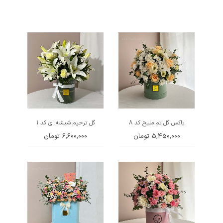
باکس گل تم ملیح کد 8
گل ترحیم شیشه ای کد 1
5,450,000
تومان
6,600,000
تومان