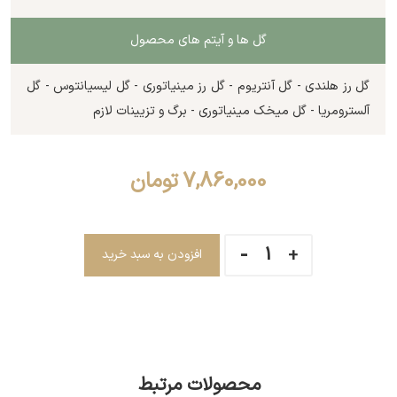
گل ها و آیتم های محصول
گل رز هلندی - گل آنتریوم - گل رز مینیاتوری - گل لیسیانتوس - گل
آلسترومریا - گل میخک مینیاتوری - برگ و تزیینات لازم
7,860,000
تومان
افزودن به سبد خرید
محصولات مرتبط