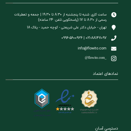
ساعت کاری: شنبه تا پنجشنبه از 8:30 تا 19:30 | جمعه و تعطیلات
رسمی از 8:30 تا 17 (پاسخگویی تلفن: 24 ساعته)
تهران - خیابان دکتر علی شریعتی - کوچه حمید - پلاک 18
021-88147097 | 0996-5600936
info@flowito.com
@flowito.com_
نمادهای اعتماد
دسترسی آسان