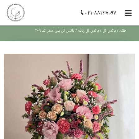
021-88147097
خانه
/
باکس گل
/
باکس گل زنانه
/
باکس گل پلی استر کد 209