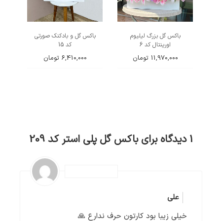
باکس گل بزرگ لیلیوم
باکس گل و بادکنک صورتی
اورینتال کد 6
کد 15
11,970,000
تومان
6,410,000
تومان
1 دیدگاه برای
باکس گل پلی استر کد 209
علی
خیلی زیبا بود کارتون حرف ندارع 🙏