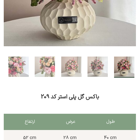
باکس گل پلی استر کد 209
طول
عرض
ارتفاع
52 cm
28 cm
40 cm