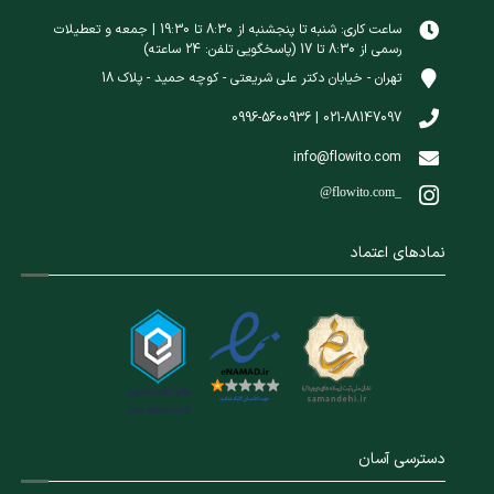
ساعت کاری: شنبه تا پنجشنبه از 8:30 تا 19:30 | جمعه و تعطیلات
رسمی از 8:30 تا 17 (پاسخگویی تلفن: 24 ساعته)
تهران - خیابان دکتر علی شریعتی - کوچه حمید - پلاک 18
021-88147097 | 0996-5600936
info@flowito.com
@flowito.com_
نمادهای اعتماد
دسترسی آسان