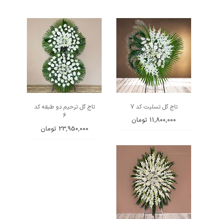
تاج گل تسلیت کد 7
تاج گل ترحیم دو طبقه کد
6
11,800,000
تومان
23,950,000
تومان