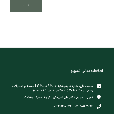
اطلاعات تماس فلاویتو
ساعت کاری: شنبه تا پنجشنبه از 8:30 تا 19:30 | جمعه و تعطیلات
رسمی از 8:30 تا 17 (پاسخگویی تلفن: 24 ساعته)
تهران - خیابان دکتر علی شریعتی - کوچه حمید - پلاک 18
021-88147097 | 0996-5600936