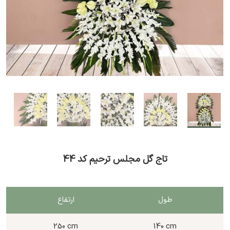
تاج گل مجلس ترحیم کد 44
طول
ارتفاع
250 cm
140 cm