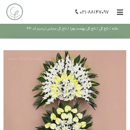
021-88147097
خانه
/
تاج گل
/
تاج گل بهشت زهرا
/
تاج گل مجلس ترحیم کد 44