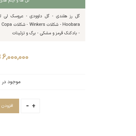
گل ها و آیتم ه
- بادکنک قرمز و مشکی - برگ و تزئینات
6,000,000
ت
موجود در ان
افزودن 