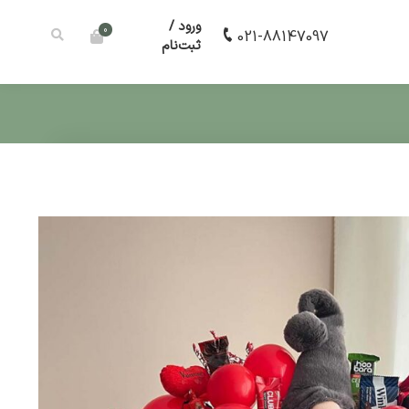
ورود /
0
021-88147097
ثبت‌نام