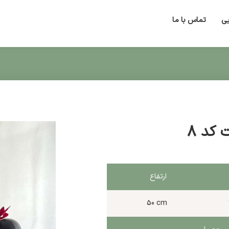
یی
تماس با ما
 کد 8
ارتفاع
50 cm