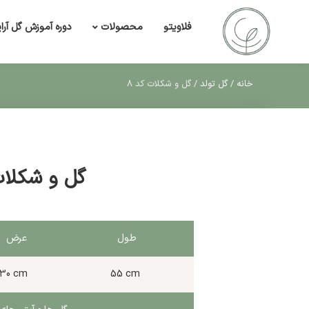
فلاویتو
دوره آموزش گل آرا
محصولات
خانه
/
گل تولد
/
گل و شکلات کد 8
گل و شکلات
طول
عرض
30 cm
55 cm