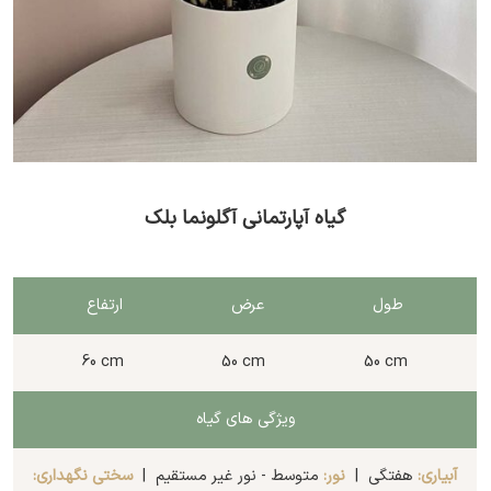
گیاه آپارتمانی آگلونما بلک
طول
عرض
ارتفاع
60 cm
50 cm
50 cm
ویژگی های گیاه
آبیاری:
هفتگی |
نور:
متوسط - نور غیر مستقیم |
سختی نگهداری: