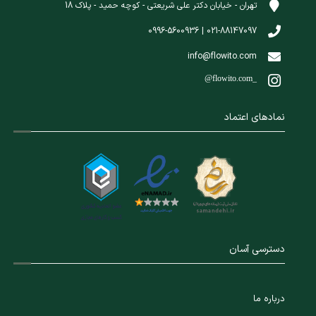
تهران - خیابان دکتر علی شریعتی - کوچه حمید - پلاک 18
021-88147097 | 0996-5600936
info@flowito.com
@flowito.com_
نمادهای اعتماد
دسترسی آسان
درباره ما