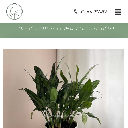
021-88147097
خانه
/
گل و گیاه آپارتمانی
/
گل آپارتمانی ارزان
/
گیاه آپارتمانی آگلونما بلک