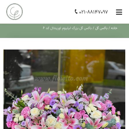
021-88147097
خانه
/
باکس گل
/
باکس گل بزرگ لیلیوم اورینتال کد 6