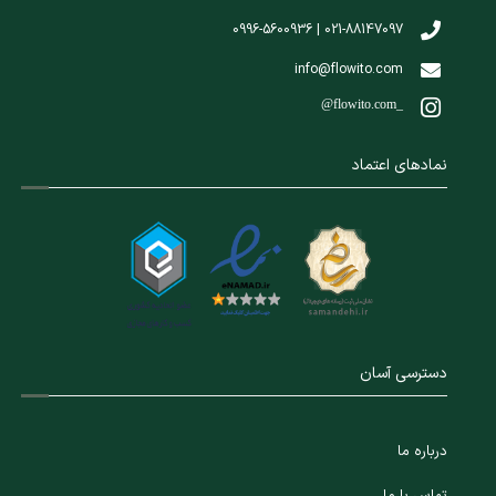
021-88147097 | 0996-5600936
info@flowito.com
@flowito.com_
نمادهای اعتماد
دسترسی آسان
درباره ما
تماس با ما