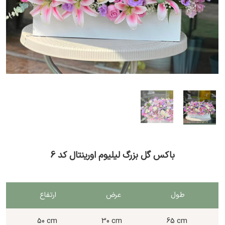
باکس گل بزرگ لیلیوم اورینتال کد 6
طول
عرض
ارتفاع
50 cm
30 cm
65 cm