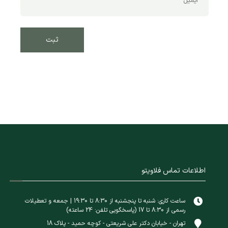
اطلاعات تماس فلاویتو
ساعت کاری: شنبه تا پنجشنبه از 8:30 تا 19:30 | جمعه و تعطیلات
رسمی از 8:30 تا 17 (پاسخگویی تلفن: 24 ساعته)
تهران - خیابان دکتر علی شریعتی - کوچه حمید - پلاک 18