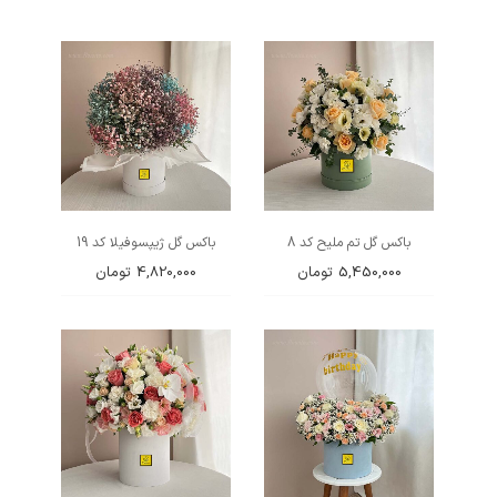
باکس گل تم ملیح کد 8
باکس گل ژیپسوفیلا کد 19
5,450,000
تومان
4,820,000
تومان