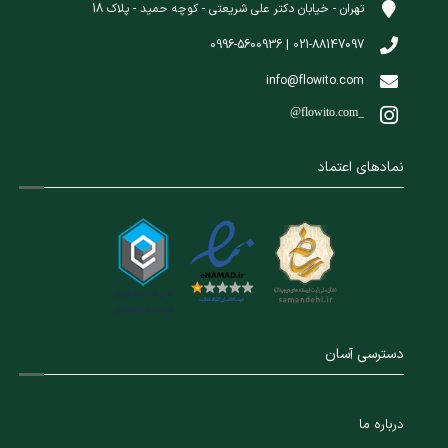
تهران - خیابان دکتر علی شریعتی - کوچه حمید - پلاک 18
021-88147097 | 0996-5600936
info@flowito.com
@flowito.com_
نمادهای اعتماد
دسترسی آسان
درباره ما