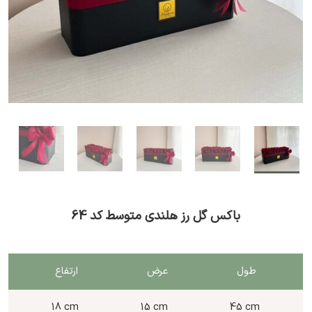
باکس گل رز هلندی متوسط کد 64
طول
عرض
ارتفاع
18 cm
15 cm
45 cm