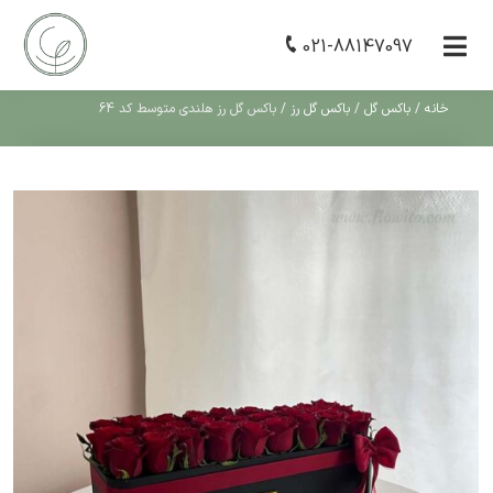
021-88147097
خانه
/
باکس گل
/
باکس گل رز
/
باکس گل رز هلندی متوسط کد 64