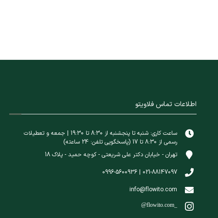
اطلاعات تماس فلاویتو
ساعت کاری: شنبه تا پنجشنبه از 8:30 تا 19:30 | جمعه و تعطیلات
رسمی از 8:30 تا 17 (پاسخگویی تلفن: 24 ساعته)
تهران - خیابان دکتر علی شریعتی - کوچه حمید - پلاک 18
021-88147097 | 0996-5600936
info@flowito.com
@flowito.com_