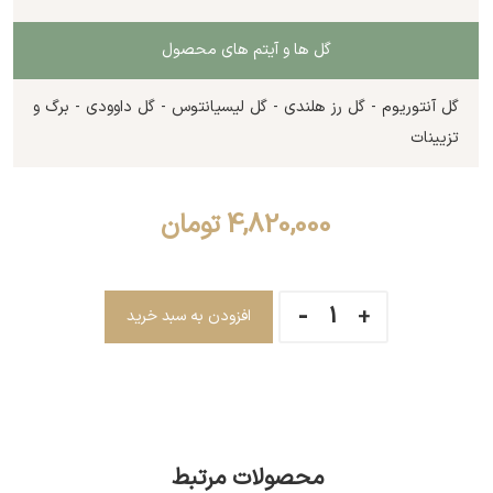
گل ها و آیتم های محصول
گل آنتوریوم - گل رز هلندی - گل لیسیانتوس - گل داوودی - برگ و
تزیینات
4,820,000
تومان
افزودن به سبد خرید
محصولات مرتبط