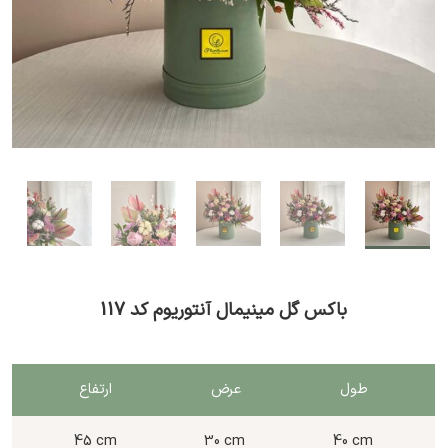
باکس گل مینیمال آنتوریوم کد 117
طول
عرض
ارتفاع
45 cm
30 cm
40 cm