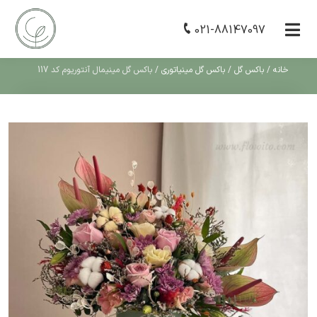
021-88147097
خانه
/
باکس گل
/
باکس گل مینیاتوری
/
باکس گل مینیمال آنتوریوم کد 117