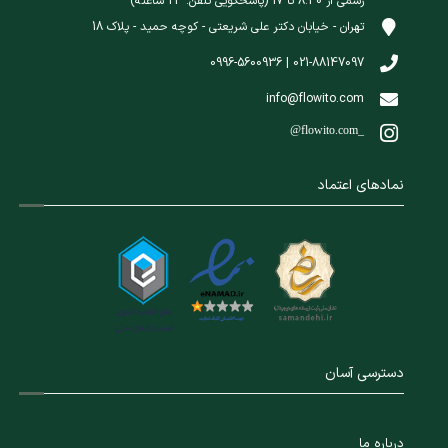
رسمی از 8:30 تا 17 (پاسخگویی تلفن: 24 ساعته)
تهران - خیابان دکتر علی شریعتی - کوچه حمید - پلاک 18
021-88147097 | 0996-5600936
info@flowito.com
@flowito.com_
نمادهای اعتماد
دسترسی آسان
درباره ما