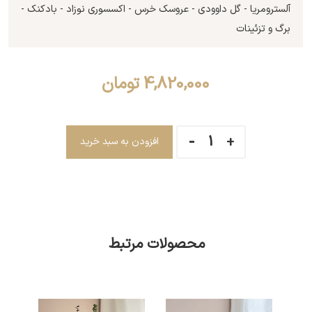
آلسترومریا - گل داوودی - عروسک خرس - اکسسوری نوزاد - بادکنک -
برگ و تزئینات
4,820,000
تومان
افزودن به سبد خرید
محصولات مرتبط