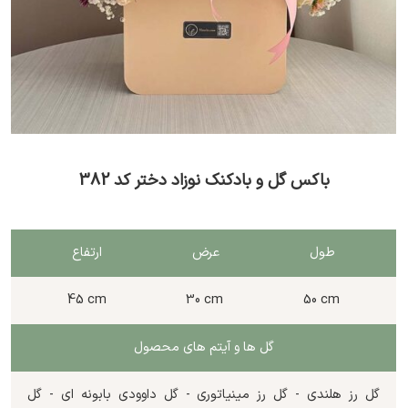
باکس گل و بادکنک نوزاد دختر کد 382
طول
عرض
ارتفاع
45 cm
30 cm
50 cm
گل ها و آیتم های محصول
گل رز هلندی - گل رز مینیاتوری - گل داوودی بابونه ای - گل