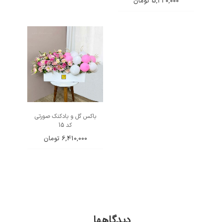
5,330,000
تومان
باکس گل و بادکنک صورتی
کد 15
6,410,000
تومان
دیدگاهها