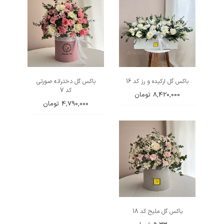
باکس گل ارکیده و رز کد 16
باکس گل دخترانه صورتی
کد 7
8,420,000
تومان
4,790,000
تومان
باکس گل ملیح کد 18