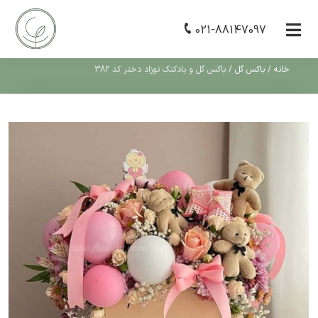
021-88147097
خانه
/
باکس گل
/
باکس گل و بادکنک نوزاد دختر کد 382