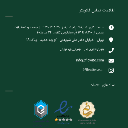
اطلاعات تماس فلاویتو
ساعت کاری: شنبه تا پنجشنبه از 8:30 تا 19:30 | جمعه و تعطیلات
رسمی از 8:30 تا 17 (پاسخگویی تلفن: 24 ساعته)
تهران - خیابان دکتر علی شریعتی - کوچه حمید - پلاک 18
021-88147097 | 0996-5600936
info@flowito.com
@flowito.com_
نمادهای اعتماد