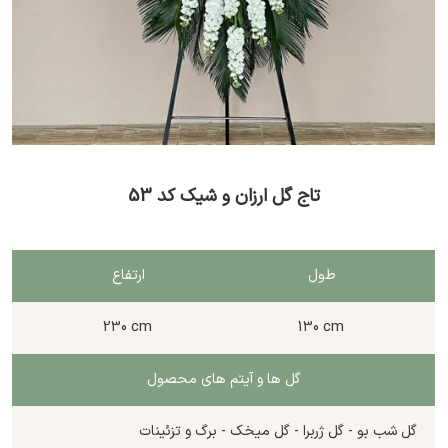
تاج گل ارزان و شیک کد 53
طول
ارتفاع
230 cm
130 cm
گل ها و آیتم های محصول
گل شب بو - گل ژربرا - گل میخک - برگ و تزئینات