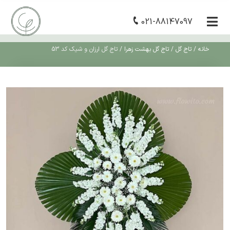
021-88147097
خانه
/
تاج گل
/
تاج گل بهشت زهرا
/
تاج گل ارزان و شیک کد 53