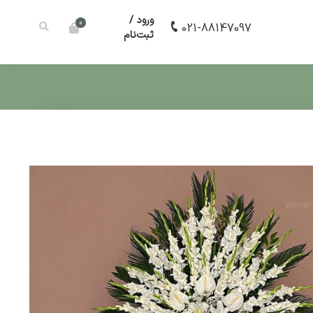
ورود /
0
021-88147097
ثبت‌نام