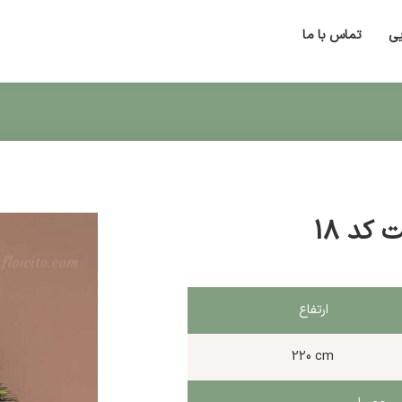
یی
تماس با ما
 کد 18
ارتفاع
220 cm