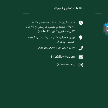
اطلاعات تماس فلاویتو
ساعت کاری: شنبه تا پنجشنبه از 8:30 تا
19:30 | جمعه و تعطیلات رسمی از 8:30 تا
17 (پاسخگویی تلفن: 24 ساعته)
تهران - خیابان دکتر علی شریعتی - کوچه
حمید - پلاک 18
021-88147097 | 0996-5600936
info@flowito.com
@flowito.com_