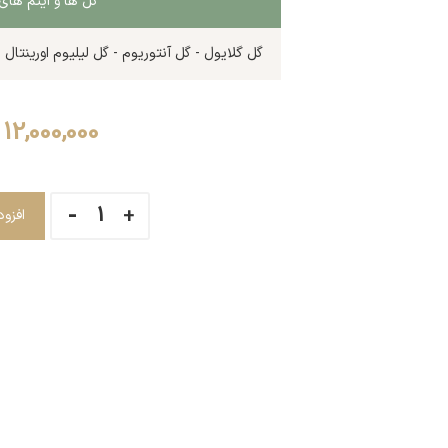
گل ها و آیتم ه
گل گلایول - گل آنتوریوم - گل لیلیوم اورینتال 
12,000,000
افزو