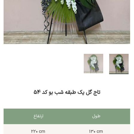
تاج گل یک طبقه شب بو کد 54
طول
ارتفاع
220 cm
130 cm