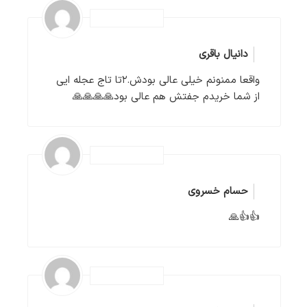
دانیال باقری
واقعا ممنونم خیلی عالی بودش.۲تا تاج عجله ایی
از شما خریدم جفتش هم عالی بود🙏🙏🙏🙏
حسام خسروی
👍👍🙏