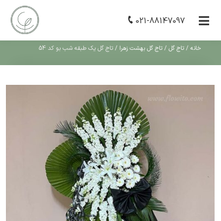
021-88147097
خانه
/
تاج گل
/
تاج گل بهشت زهرا
/
تاج گل یک طبقه شب بو کد 54