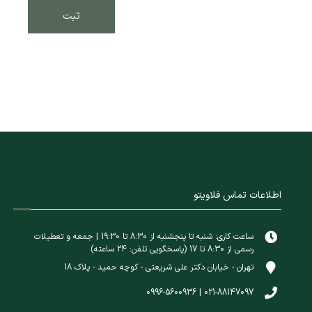
اطلاعات تماس فلاویتو
ساعت کاری: شنبه تا پنجشنبه از 8:30 تا 19:30 | جمعه و تعطیلات
رسمی از 8:30 تا 17 (پاسخگویی تلفن: 24 ساعته)
تهران - خیابان دکتر علی شریعتی - کوچه حمید - پلاک 18
021-88147097 | 0996-5600936