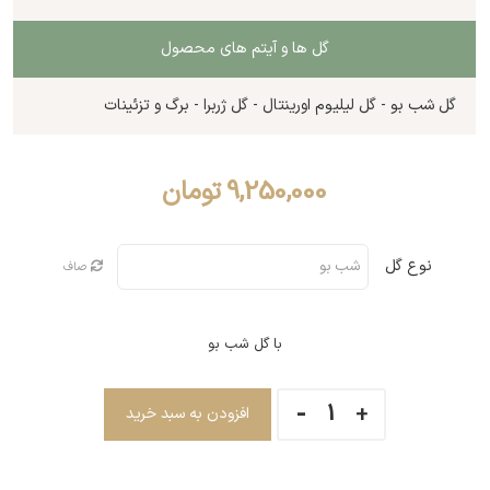
گل ها و آیتم های محصول
گل شب بو - گل لیلیوم اورینتال - گل ژربرا - برگ و تزئینات
9,250,000
تومان
نوع گل
صاف
با گل شب بو
افزودن به سبد خرید