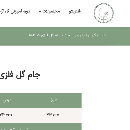
فلاویتو
دوره آموزش گل آرا
محصولات
خانه
/
گل روز پدر و روز مرد
/
جام گل فلزی کد 152
جام گل فلزی کد
طول
عرض
24 cm
43 cm