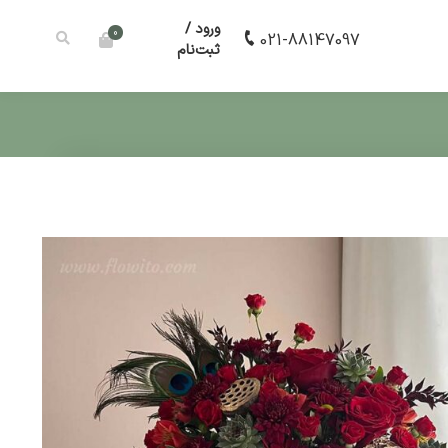
ورود /
0
021-88147097
ثبت‌نام