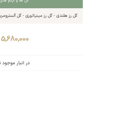
گل ها و آیتم ه
گل رز هلندی - گل رز مینیاتوری - گل آلسترومریا
5,680,000
در انبار موجود 