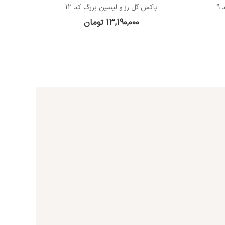
9
باکس گل رز و لیسین بزرگ کد 12
13,190,000
تومان