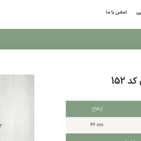
یی
تماس با ما
 152
ارتفاع
46 cm