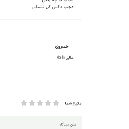
بابا به به چه رنگی
عجب باکس گل قشنگی
خسروی
عالی👍👍
امتیاز شما