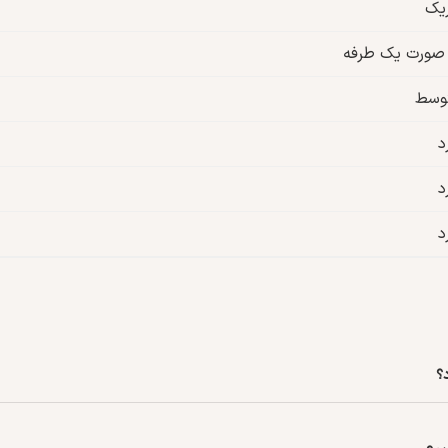
ریک
 صورت یک طرفه
وسط
د
د
د
؟