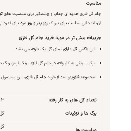
مناسبت
جام گل فلزی هدیه ای جذاب و چشمگیر برای مناسبت های
تب
آن، انتخابی مناسب برای تبریک
روز پدر و روز مرد
برای قدردانی
جزییات بیش تر در مورد خرید جام گل فلزی
این
باکس گل
دارای نمای گل یک طرفه می باشد.
ترکیب رنگی به کار رفته در جام گل فلزی، رنگ قرمز، رنگ
مجموعه فلاویتو
بعد از
خرید جام گل
فلزی، این محصول خا
تعداد گل های به کار رفته
3 شاخه رز هلندی – 15 شاخه رز مینیاتوری – 10 شاخه داوودی بابونه ای – 10 شاخه داوودی
برگ ها و تزئینات
گل 
گل 
مناسبت ها