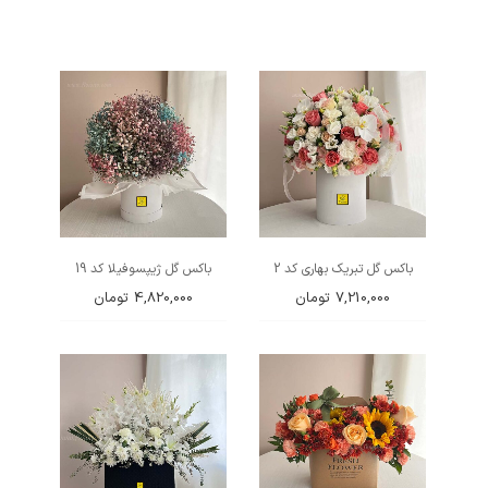
باکس گل تبریک بهاری کد 2
باکس گل ژیپسوفیلا کد 19
7,210,000
تومان
4,820,000
تومان