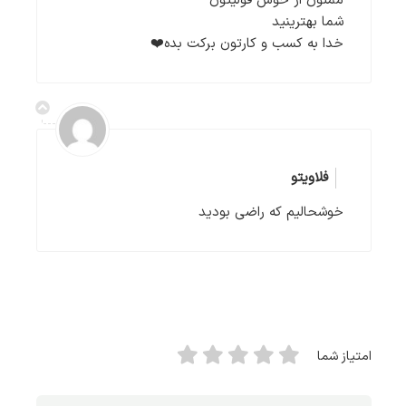
ممنون از خوش قولیتون
شما بهترینید
خدا به کسب و کارتون برکت بده❤️
فلاویتو
خوشحالیم که راضی بودید
امتیاز شما