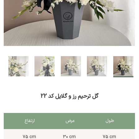
گل ترحیم رز و گلایل کد 22
طول
عرض
ارتفاع
75 cm
30 cm
75 cm