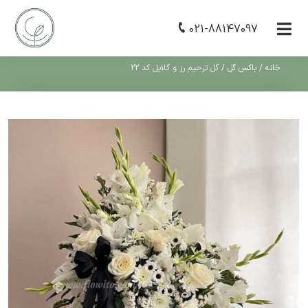
021-88147097
خانه
/
باکس گل
/
گل ترحیم رز و گلایل کد 22