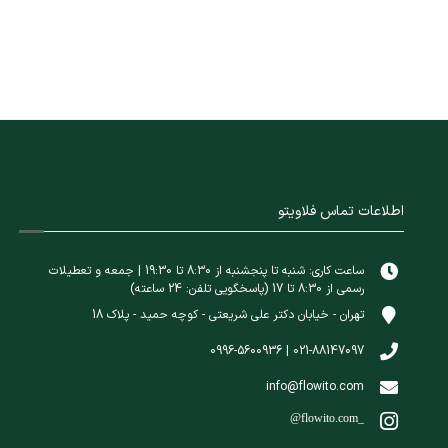
اطلاعات تماس فلاویتو
ساعت کاری: شنبه تا پنجشنبه از 8:30 تا 19:30 | جمعه و تعطیلات
رسمی از 8:30 تا 17 (پاسخگویی تلفن: 24 ساعته)
تهران - خیابان دکتر علی شریعتی - کوچه حمید - پلاک 18
021-88147097 | 0996-5600936
info@flowito.com
@flowito.com_