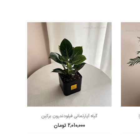
گیاه آپارتمانی فیلودندرون برکین
2,010,000
تومان