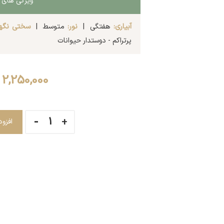
ویژگی های گ
آبیاری:
هفتگی |
نور:
متوسط |
سختی نگهد
پرتراکم - دوستدار حیوانات
2,250,000
افزو