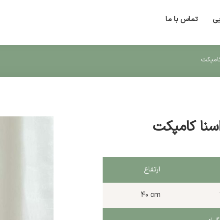
یی
تماس با ما
کامپکت
راسنا کامپکت
ارتفاع
40 cm