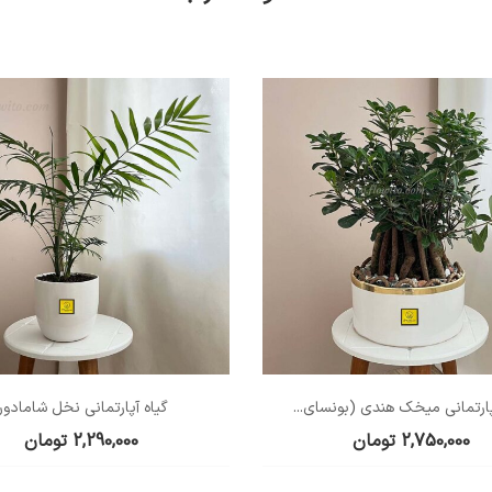
پارتمانی میخک هندی (بونسای...
گیاه آپارتمانی نخل شامادورا
2,750,000
تومان
2,290,000
تومان